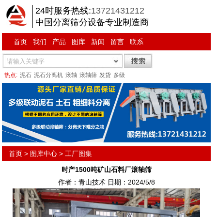
24时服务热线:
13721431212
中国分离筛分设备专业制造商
首页
我们
产品
图库
新闻
留言
联系
热点:
泥石
泥石分离机
滚轴
滚轴筛
发货
多级
首页
>
图库中心
>
工厂图集
时产1500吨矿山石料厂滚轴筛
作者：青山技术 日期：2024/5/8